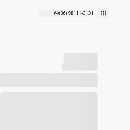
(86) 98111-3131
-------------
Compartilhar
Favorito