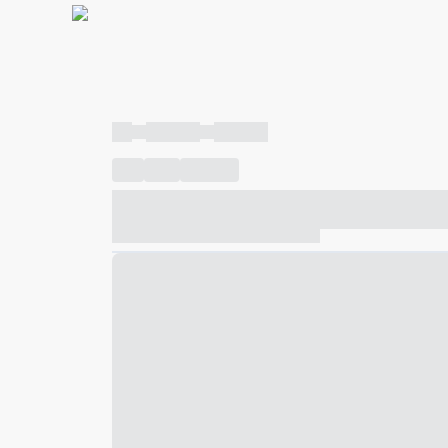
----
----- -----
----- -----
----
-----
---- ------
----- ----- -- ------ ---- ---- -- ---
----- ----- -- ------ ----- ----- -- ------