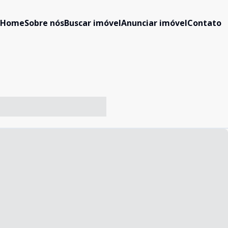
Home
Sobre nós
Buscar imóvel
Anunciar imóvel
Contato
-- ----- ----- --- ------