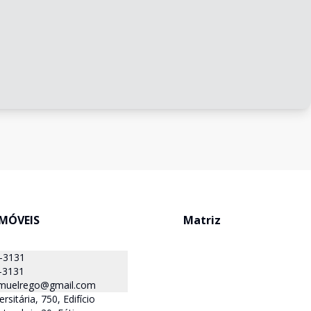
IMÓVEIS
Matriz
1-3131
-3131
muelrego@gmail.com
rsitária, 750, Edifício