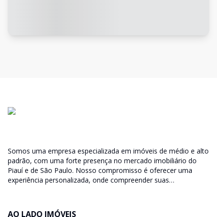
Somos uma empresa especializada em imóveis de médio e alto
padrão, com uma forte presença no mercado imobiliário do
Piauí e de São Paulo. Nosso compromisso é oferecer uma
experiência personalizada, onde compreender suas
necessidades é fundamental para atendê-las da melhor
maneira possível. Seja para comprar ou investir, estamos ao
seu lado!
AO LADO IMÓVEIS