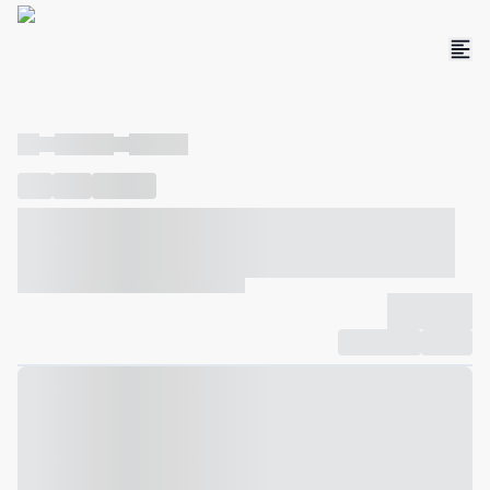
----
----- -----
----- -----
----
-----
---- ------
----- ----- -- ------ ---- ---- -- ----- ----- -----
--- ------
----- ----- -- ------ ----- ----- -- ------
-------------
Compartilhar
Favorito