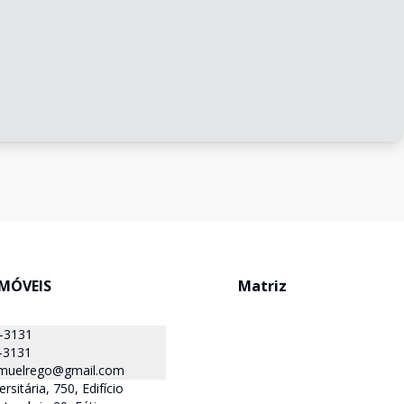
IMÓVEIS
Matriz
1-3131
-3131
muelrego@gmail.com
rsitária, 750, Edifício