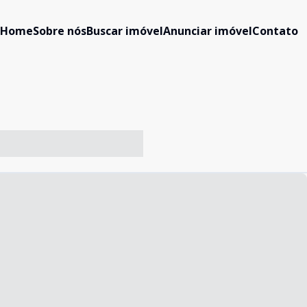
Home
Sobre nós
Buscar imóvel
Anunciar imóvel
Contato
-- ----- ----- --- ------