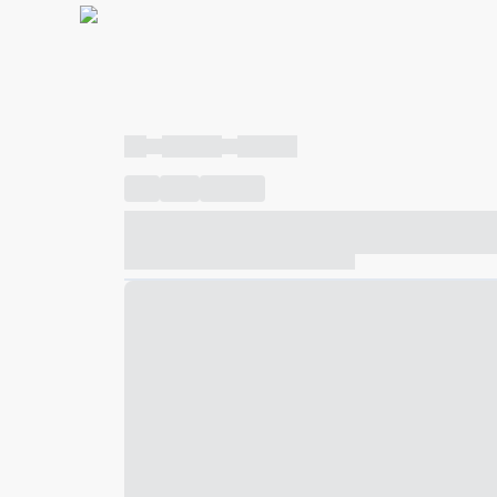
----
----- -----
----- -----
----
-----
---- ------
----- ----- -- ------ ---- ---- -- ---
----- ----- -- ------ ----- ----- -- ------