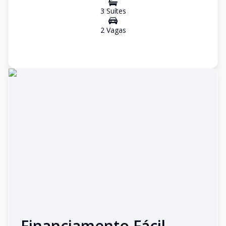
3
Suíte
s
2
Vaga
s
Financiamento Fácil