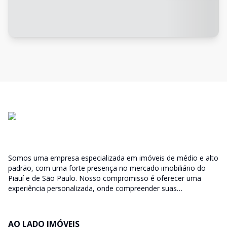
Somos uma empresa especializada em imóveis de médio e alto
padrão, com uma forte presença no mercado imobiliário do
Piauí e de São Paulo. Nosso compromisso é oferecer uma
experiência personalizada, onde compreender suas
necessidades é fundamental para atendê-las da melhor
maneira possível. Seja para comprar ou investir, estamos ao
seu lado!
AO LADO IMÓVEIS